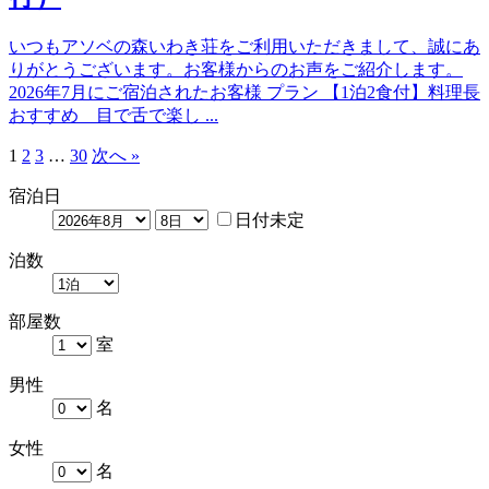
いつもアソベの森いわき荘をご利用いただきまして、誠にあ
りがとうございます。お客様からのお声をご紹介します。
2026年7月にご宿泊されたお客様 プラン 【1泊2食付】料理長
おすすめ 目で舌で楽し ...
1
2
3
…
30
次へ »
宿泊日
日付未定
泊数
部屋数
室
男性
名
女性
名