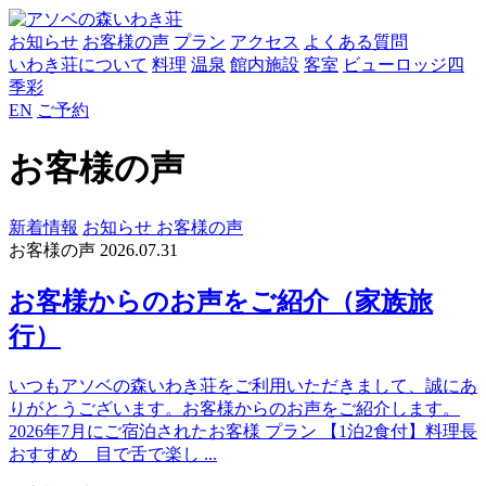
お知らせ
お客様の声
プラン
アクセス
よくある質問
いわき荘について
料理
温泉
館内施設
客室
ビューロッジ四
季彩
EN
ご予約
お客様の声
新着情報
お知らせ
お客様の声
お客様の声
2026.07.31
お客様からのお声をご紹介（家族旅
行）
いつもアソベの森いわき荘をご利用いただきまして、誠にあ
りがとうございます。お客様からのお声をご紹介します。
2026年7月にご宿泊されたお客様 プラン 【1泊2食付】料理長
おすすめ 目で舌で楽し ...