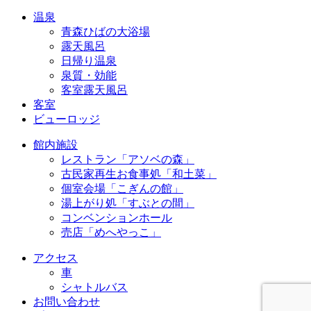
温泉
青森ひばの大浴場
露天風呂
日帰り温泉
泉質・効能
客室露天風呂
客室
ビューロッジ
館内施設
レストラン「アソベの森」
古民家再生お食事処「和土菜」
個室会場「こぎんの館」
湯上がり処「すぶとの間」
コンベンションホール
売店「めへやっこ」
アクセス
車
シャトルバス
お問い合わせ