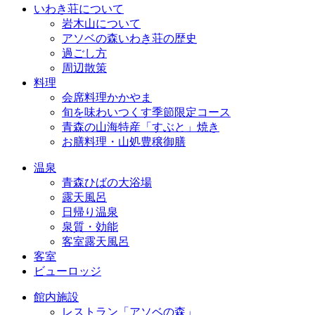
いわき荘について
岩木山について
アソベの森いわき荘の歴史
過ごし方
周辺散策
料理
会席料理かかやま
旬を味わいつくす季節限定コース
青森の山海特産「すぶと」焼き
お膳料理・山処豊穣御膳
温泉
青森ひばの大浴場
露天風呂
日帰り温泉
泉質・効能
客室露天風呂
客室
ビューロッジ
館内施設
レストラン「アソベの森」