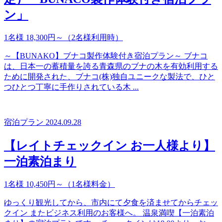
ン」
1名様 18,300円～（2名様利用時）
～【BUNAKO】ブナコ製作体験付き宿泊プラン～ ブナコ
は、日本一の蓄積量を誇る青森県のブナの木を有効利用する
ために開発された、ブナコ(株)独自ユニークな製法で、ひと
つひとつ丁寧に手作りされている木 ...
宿泊プラン
2024.09.28
【レイトチェックイン お一人様より】
一泊素泊まり
1名様 10,450円～（1名様料金）
ゆっくり観光してから、市内にて夕食を済ませてからチェッ
クイン またビジネス利用のお客様へ。 温泉満喫【一泊素泊