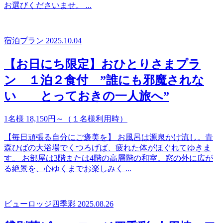
お選びくださいませ。 ...
宿泊プラン
2025.10.04
【お日にち限定】おひとりさまプラ
ン １泊２食付 ”誰にも邪魔されな
い とっておきの一人旅へ”
1名様 18,150円～（１名様利用時）
【毎日頑張る自分にご褒美を】 お風呂は源泉かけ流し。青
森ひばの大浴場でくつろげば、疲れた体がほぐれてゆきま
す。 お部屋は3階または4階の高層階の和室。窓の外に広が
る絶景を、心ゆくまでお楽しみく ...
ビューロッジ四季彩
2025.08.26