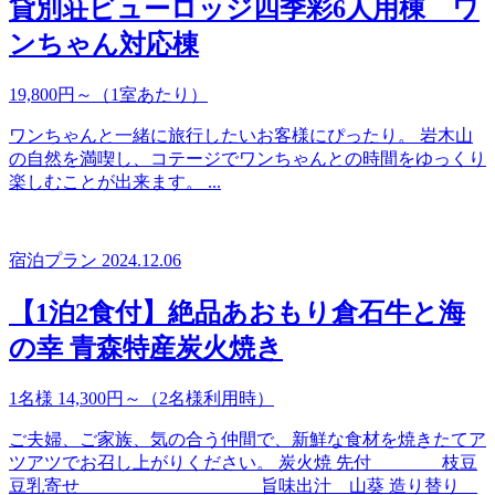
貸別荘ビューロッジ四季彩6人用棟 ワ
ンちゃん対応棟
19,800円～（1室あたり）
ワンちゃんと一緒に旅行したいお客様にぴったり。 岩木山
の自然を満喫し、コテージでワンちゃんとの時間をゆっくり
楽しむことが出来ます。 ...
宿泊プラン
2024.12.06
【1泊2食付】絶品あおもり倉石牛と海
の幸 青森特産炭火焼き
1名様 14,300円～（2名様利用時）
ご夫婦、ご家族、気の合う仲間で、新鮮な食材を焼きたてア
ツアツでお召し上がりください。 炭火焼 先付 枝豆
豆乳寄せ 旨味出汁 山葵 造り替り