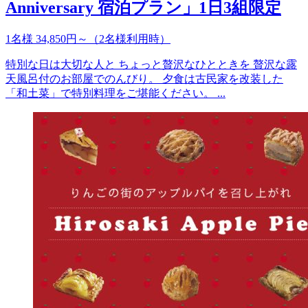
Anniversary 宿泊プラン」1日3組限定
1名様 34,850円～（2名様利用時）
特別な日は大切な人と ちょっと贅沢なひとときを 贅沢な露
天風呂付のお部屋でのんびり。 夕食は古民家を改装した
「和土菜」で特別料理をご堪能ください。 ...