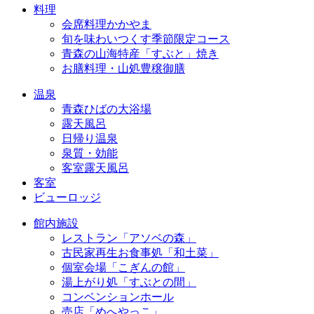
料理
会席料理かかやま
旬を味わいつくす季節限定コース
青森の山海特産「すぶと」焼き
お膳料理・山処豊穣御膳
温泉
青森ひばの大浴場
露天風呂
日帰り温泉
泉質・効能
客室露天風呂
客室
ビューロッジ
館内施設
レストラン「アソベの森」
古民家再生お食事処「和土菜」
個室会場「こぎんの館」
湯上がり処「すぶとの間」
コンベンションホール
売店「めへやっこ」