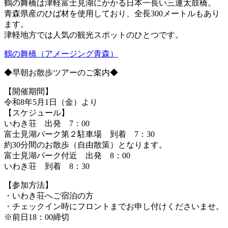
鶴の舞橋は津軽富士見湖にかかる日本一長い三連太鼓橋。
青森県産のひば材を使用しており、全長300メートルもあり
ます。
津軽地方では人気の観光スポットのひとつです。
鶴の舞橋（アメージング青森）
◆早朝お散歩ツアーのご案内◆
【開催期間】
令和8年5月1日（金）より
【スケジュール】
いわき荘 出発 7：00
富士見湖パーク第２駐車場 到着 7：30
約30分間のお散歩（自由散策）となります。
富士見湖パーク付近 出発 8：00
いわき荘 到着 8：30
【参加方法】
・いわき荘へご宿泊の方
・チェックイン時にフロントまでお申し付けくださいませ。
※前日18：00締切