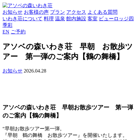
お知らせ
お客様の声
プラン
アクセス
よくある質問
いわき荘について
料理
温泉
館内施設
客室
ビューロッジ四
季彩
EN
ご予約
アソベの森いわき荘 早朝 お散歩ツ
アー 第一弾のご案内【鶴の舞橋】
お知らせ
2026.04.28
アソベの森いわき荘 早朝お散歩ツアー 第一弾
のご案内【鶴の舞橋】
“早朝お散歩ツアー第一弾。
『早朝 鶴の舞橋 お散歩ツアー』を開催いたします。