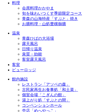
料理
会席料理かかやま
旬を味わいつくす季節限定コース
青森の山海特産「すぶと」焼き
お膳料理・山処豊穣御膳
温泉
青森ひばの大浴場
露天風呂
日帰り温泉
泉質・効能
客室露天風呂
客室
ビューロッジ
館内施設
レストラン「アソベの森」
古民家再生お食事処「和土菜」
個室会場「こぎんの館」
湯上がり処「すぶとの間」
コンベンションホール
売店「めへやっこ」