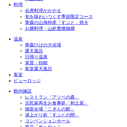
料理
会席料理かかやま
旬を味わいつくす季節限定コース
青森の山海特産「すぶと」焼き
お膳料理・山処豊穣御膳
温泉
青森ひばの大浴場
露天風呂
日帰り温泉
泉質・効能
客室露天風呂
客室
ビューロッジ
館内施設
レストラン「アソベの森」
古民家再生お食事処「和土菜」
個室会場「こぎんの館」
湯上がり処「すぶとの間」
コンベンションホール
売店「めへやっこ」