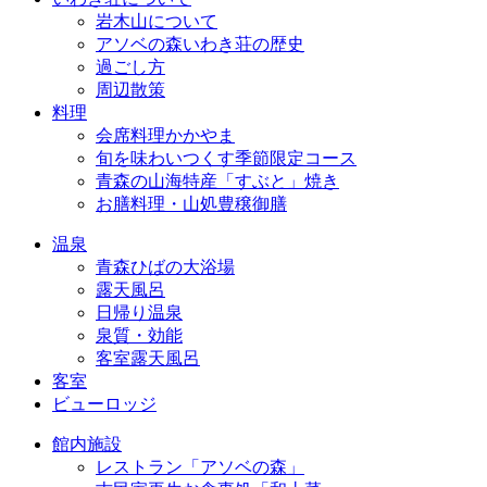
岩木山について
アソベの森いわき荘の歴史
過ごし方
周辺散策
料理
会席料理かかやま
旬を味わいつくす季節限定コース
青森の山海特産「すぶと」焼き
お膳料理・山処豊穣御膳
温泉
青森ひばの大浴場
露天風呂
日帰り温泉
泉質・効能
客室露天風呂
客室
ビューロッジ
館内施設
レストラン「アソベの森」