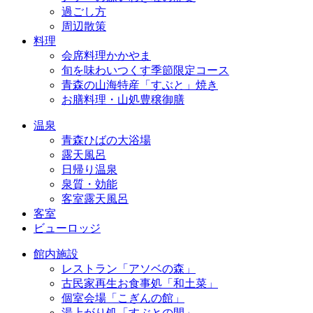
過ごし方
周辺散策
料理
会席料理かかやま
旬を味わいつくす季節限定コース
青森の山海特産「すぶと」焼き
お膳料理・山処豊穣御膳
温泉
青森ひばの大浴場
露天風呂
日帰り温泉
泉質・効能
客室露天風呂
客室
ビューロッジ
館内施設
レストラン「アソベの森」
古民家再生お食事処「和土菜」
個室会場「こぎんの館」
湯上がり処「すぶとの間」