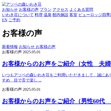
お知らせ
お客様の声
プラン
アクセス
よくある質問
いわき荘について
料理
温泉
館内施設
客室
ビューロッジ四季
EN
ご予約
お客様の声
新着情報
お知らせ
お客様の声
お客様の声
2025.05.01
お客様からのお声をご紹介（女性 夫婦
いつもアソベの森いわき荘をご利用いただきまして、誠にありが
すめ 目で舌で楽し ...
お客様の声
2025.05.01
お客様からのお声をご紹介（男性60代