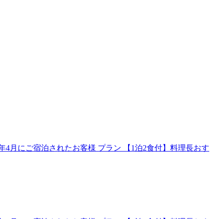
4月にご宿泊されたお客様 プラン 【1泊2食付】料理長おす