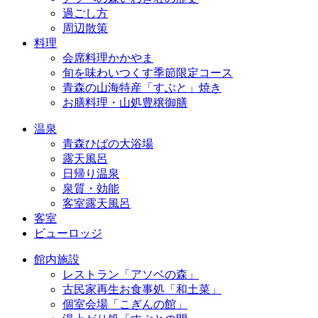
過ごし方
周辺散策
料理
会席料理かかやま
旬を味わいつくす季節限定コース
青森の山海特産「すぶと」焼き
お膳料理・山処豊穣御膳
温泉
青森ひばの大浴場
露天風呂
日帰り温泉
泉質・効能
客室露天風呂
客室
ビューロッジ
館内施設
レストラン「アソベの森」
古民家再生お食事処「和土菜」
個室会場「こぎんの館」