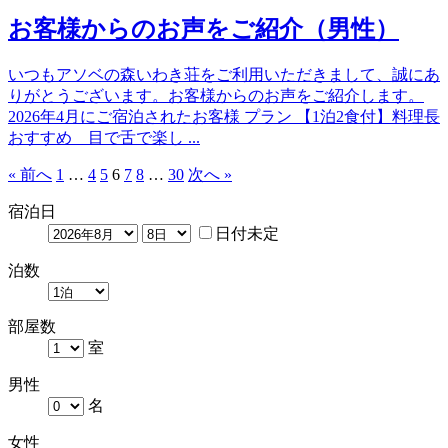
お客様からのお声をご紹介（男性）
いつもアソベの森いわき荘をご利用いただきまして、誠にあ
りがとうございます。お客様からのお声をご紹介します。
2026年4月にご宿泊されたお客様 プラン 【1泊2食付】料理長
おすすめ 目で舌で楽し ...
« 前へ
1
…
4
5
6
7
8
…
30
次へ »
宿泊日
日付未定
泊数
部屋数
室
男性
名
女性