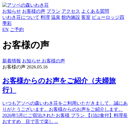
お知らせ
お客様の声
プラン
アクセス
よくある質問
いわき荘について
料理
温泉
館内施設
客室
ビューロッジ四
季彩
EN
ご予約
お客様の声
新着情報
お知らせ
お客様の声
お客様の声
2026.05.16
お客様からのお声をご紹介（夫婦旅
行）
いつもアソベの森いわき荘をご利用いただきまして、誠にあ
りがとうございます。お客様からのお声をご紹介します。
2026年5月にご宿泊されたお客様 プラン 【1泊2食付】料理長
おすすめ 目で舌で楽し ...