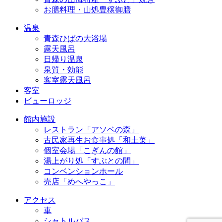
お膳料理・山処豊穣御膳
温泉
青森ひばの大浴場
露天風呂
日帰り温泉
泉質・効能
客室露天風呂
客室
ビューロッジ
館内施設
レストラン「アソベの森」
古民家再生お食事処「和土菜」
個室会場「こぎんの館」
湯上がり処「すぶとの間」
コンベンションホール
売店「めへやっこ」
アクセス
車
シャトルバス