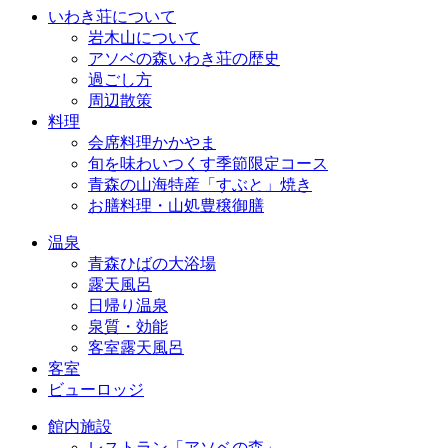
いわき荘について
岩木山について
アソベの森いわき荘の歴史
過ごし方
周辺散策
料理
会席料理かかやま
旬を味わいつくす季節限定コース
青森の山海特産「すぶと」焼き
お膳料理・山処豊穣御膳
温泉
青森ひばの大浴場
露天風呂
日帰り温泉
泉質・効能
客室露天風呂
客室
ビューロッジ
館内施設
レストラン「アソベの森」