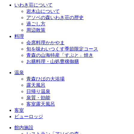
いわき荘について
岩木山について
アソベの森いわき荘の歴史
過ごし方
周辺散策
料理
会席料理かかやま
旬を味わいつくす季節限定コース
青森の山海特産「すぶと」焼き
お膳料理・山処豊穣御膳
温泉
青森ひばの大浴場
露天風呂
日帰り温泉
泉質・効能
客室露天風呂
客室
ビューロッジ
館内施設
レストラン「アソベの森」