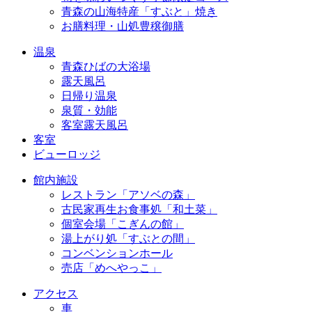
青森の山海特産「すぶと」焼き
お膳料理・山処豊穣御膳
温泉
青森ひばの大浴場
露天風呂
日帰り温泉
泉質・効能
客室露天風呂
客室
ビューロッジ
館内施設
レストラン「アソベの森」
古民家再生お食事処「和土菜」
個室会場「こぎんの館」
湯上がり処「すぶとの間」
コンベンションホール
売店「めへやっこ」
アクセス
車