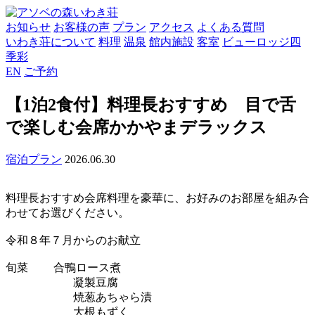
お知らせ
お客様の声
プラン
アクセス
よくある質問
いわき荘について
料理
温泉
館内施設
客室
ビューロッジ四
季彩
EN
ご予約
【1泊2食付】料理長おすすめ 目で舌
で楽しむ会席かかやまデラックス
宿泊プラン
2026.06.30
料理長おすすめ会席料理を豪華に、お好みのお部屋を組み合
わせてお選びください。
令和８年７月からのお献立
旬菜 合鴨ロース煮
凝製豆腐
焼葱あちゃら漬
大根もずく