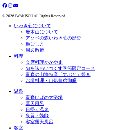
© 2026 IWAKISOU All Rights Reserved.
いわき荘について
岩木山について
アソベの森いわき荘の歴史
過ごし方
周辺散策
料理
会席料理かかやま
旬を味わいつくす季節限定コース
青森の山海特産「すぶと」焼き
お膳料理・山処豊穣御膳
温泉
青森ひばの大浴場
露天風呂
日帰り温泉
泉質・効能
客室露天風呂
客室