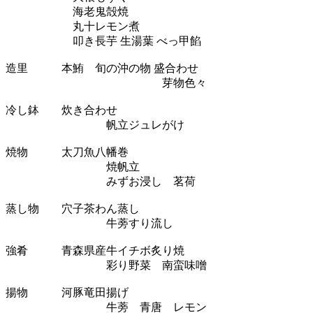
海老鬼殻焼
丸十レモン煮
叩き長芋 生湯葉 べっ甲餡
造里 本鮪 旬の沖の物 盛合わせ
芽物色々
冷し鉢 炊き合わせ
帆立ジュレがけ
焼物 太刀魚八幡巻
焼帆立
みずお浸し 茗荷
蒸し物 穴子茶わん蒸し
牛蒡すり流し
強肴 青森県産牛イチボ炙り焼
彩り野菜 南蛮味噌
揚物 河豚竜田揚げ
牛蒡 青唐 レモン