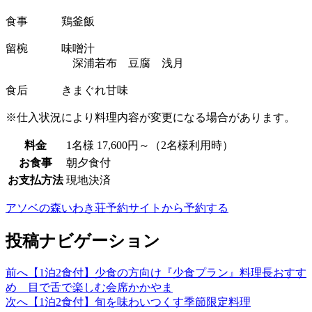
食事 鶏釜飯
留椀 味噌汁
深浦若布 豆腐 浅月
食后 きまぐれ甘味
※仕入状況により料理内容が変更になる場合があります。
料金
1名様 17,600円～（2名様利用時）
お食事
朝夕食付
お支払方法
現地決済
アソベの森いわき荘予約サイトから予約する
投稿ナビゲーション
前へ
【1泊2食付】少食の方向け『少食プラン』料理長おすす
め 目で舌で楽しむ会席かかやま
次へ
【1泊2食付】旬を味わいつくす季節限定料理